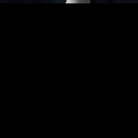
ירה מחשמלת ומרגשת לאירוע.
אירוע. הוא משלים את החסר בחלקים שבהם תקליטן 
ו הסלואו.
ועים, הרכב Vegas מתאים לחתונה ובר/בת מצווה. אפשר לבצע המון רעיונו